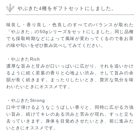
やぶきた4種をギフトセットにしました。
味良し・香り良し・色良しのすべてのバランスが取れた
「やぶきた」の50gシリーズをセットにしました。同じ品種
でも採取時期などによって風味が変わってくるので各お茶
の味や匂いをぜひ飲み比べしてみてください。
・やぶきたRich
濃厚な旨みと甘みが口いっぱいに広がり、それを追いかけ
るように続く若葉の香りと心地よい渋み、そして旨みの余
韻が長く続きます。まったりしたいとき、贅沢な気分を味
わいたいときにオススメです。
・やぶきたStrong
口中で弾けるようなこうばしい香りと、同時に広がる力強
い旨み、続けてキレのある渋みと苦みが現れ、すっと立ち
去っていきます。身体を目覚めさせたいとき、前に進みた
いときにオススメです。